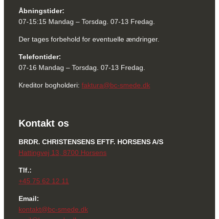
Åbningstider:
07-15:15 Mandag – Torsdag. 07-13 Fredag.
Der​ tages forbehold for eventuelle ændringer.
Telefontider​:
​07-16 Mandag – Torsdag. 07-13 Fredag.
Kreditor bogholderi:
faktura@bc-smede.dk
Kontakt os
BRDR. CHRISTENSENS EFTF. HORSENS A/S
Hattingvej 13, 8700 Horsens
Tlf.:
+45 75 62 12 11
Email:
kontakt@bc-smede.dk