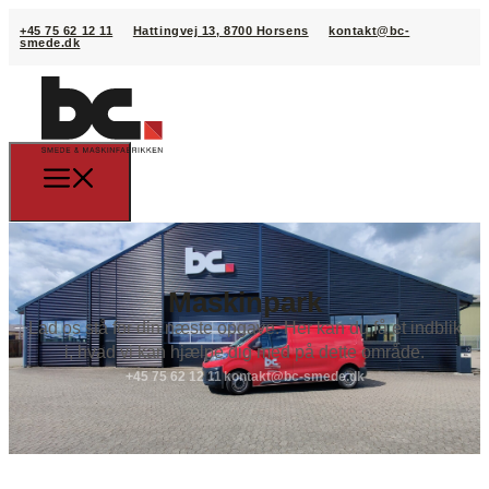
+45 75 62 12 11
Hattingvej 13, 8700 Horsens
kontakt@bc-
smede.dk
Maskinpark
Lad os stå for din næste opgave. Her kan du få et indblik
i, hvad vi kan hjælpe dig med på dette område.
+45 75 62 12 11
kontakt@bc-smede.dk