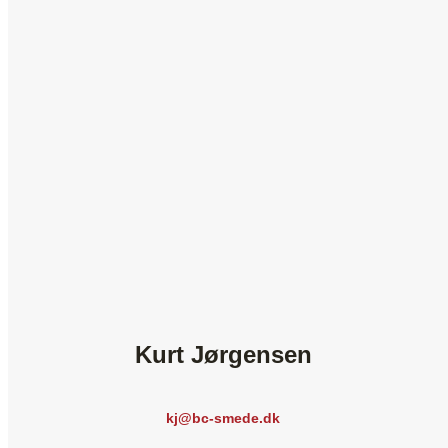
​Kurt Jørgensen
kj@bc-smede.dk