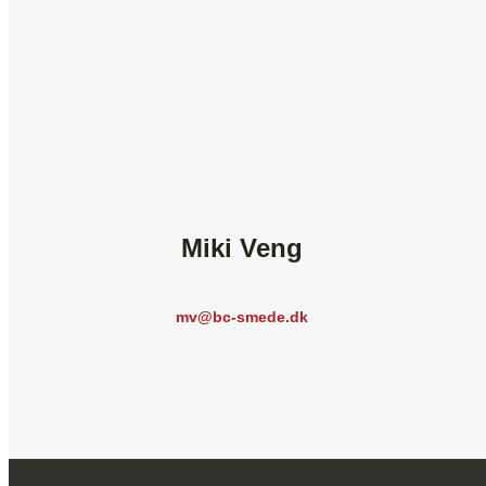
Miki Veng
mv@bc-smede.dk