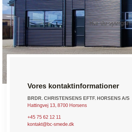
Har du spørgsmå
Vores kontaktinformationer
BRDR. CHRISTENSENS EFTF. HORSENS A/S
Hattingvej 13, 8700 Horsens
+45 75 62 12 11
kontakt@bc-smede.dk