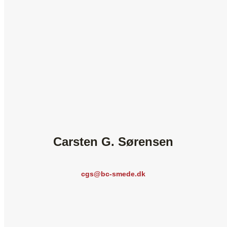
​Carsten G. Sørensen
cgs@bc-smede.dk