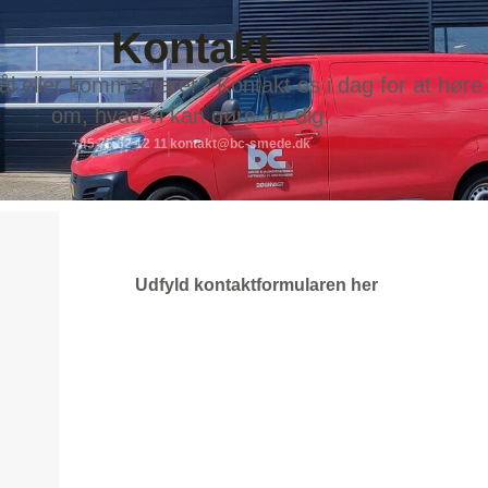
Kontakt
l eller kommentarer? Kontakt os i dag for at hør
om, hvad vi kan gøre for dig.
+45 75 62 12 11
kontakt@bc-smede.dk
Udfyld kontaktformularen her