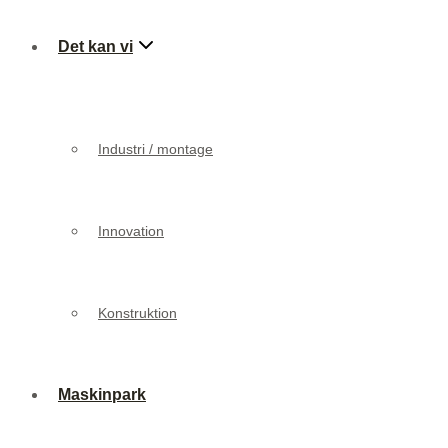
Det kan vi
Industri / montage
Innovation
Industri / montage
Konstruktion
Innovation
Maskinpark
Konstruktion
Referencer
Maskinpark